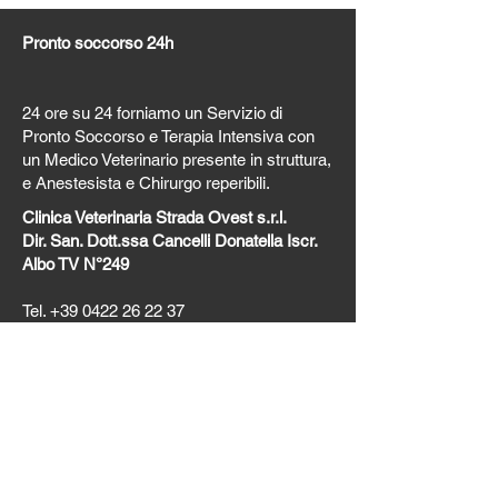
Pronto soccorso 24h
24 ore su 24 forniamo un Servizio di
Pronto Soccorso e Terapia Intensiva con
un Medico Veterinario presente in struttura,
e Anestesista e Chirurgo reperibili.
Clinica Veterinaria Strada Ovest s.r.l.
Dir. San. Dott.ssa Cancelli Donatella Iscr.
Albo TV N°249
Tel.
+39
0422 26 22 37
Email:
clinica@cvso.it
Strada San Pelajo, 127 – Treviso
Informativa per il trattamento dei dati
personali