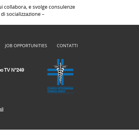
ui collabora, e svolge consulenze
 di socializzazione –
JOB OPPORTUNITIES
CONTATTI
Albo TV N°249
li
Privacy Policy
-
Cookie Policy