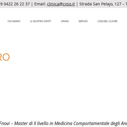
9 0422 26 22 37
| Email:
clinica@cvso.it
| Strada San Pelajo, 127 – 
CHI SIAMO
IL NOSTRO STAFF
ORARI
SERVIZI
CASI DEL CUORE
RO
vi – Master di II livello in Medicina Comportamentale degli Ani