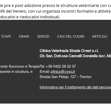
e pre e post adozione presso le strutture veterinarie con c
ili del Veneto, con cui organizza incontri formativi e attività
cativi e rieducativi individuali.
 STAFF
ORARI
SERVIZI
CASI DEL CUORE
ARTICOLI
Clinica Veterinaria Strada Ovest s.r.l.
Dir. San. Dott.ssa Cancelli Donatella Iscr. 
Pronto Soccorso e Terapia
Tel.
+39
0422 26 22 37
sente in struttura, e
Email:
clinica@cvso.it
Strada San Pelajo, 127 – Treviso
Informativa per il trattamento dei dati persona
 Strada Ovest s.r.l. - P.IVA 05450270268 - Farmed by
webidoo
-