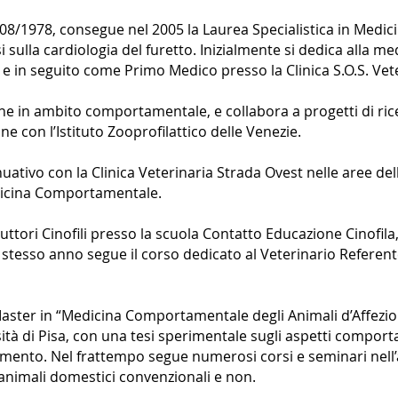
8/1978, consegue nel 2005 la Laurea Specialistica in Medic
i sulla cardiologia del furetto. Inizialmente si dedica alla m
e in seguito come Primo Medico presso la Clinica S.O.S. Vet
one in ambito comportamentale, e collabora a progetti di ric
e con l’Istituto Zooprofilattico delle Venezie.
ativo con la Clinica Veterinaria Strada Ovest nelle aree de
dicina Comportamentale.
truttori Cinofili presso la scuola Contatto Educazione Cinofil
o stesso anno segue il corso dedicato al Veterinario Referen
aster in “Medicina Comportamentale degli Animali d’Affezion
ità di Pisa, con una tesi sperimentale sugli aspetti compor
cimento. Nel frattempo segue numerosi corsi e seminari nell
nimali domestici convenzionali e non.