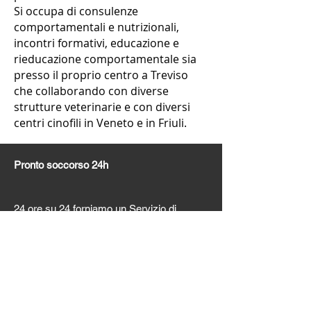
Si occupa di consulenze
comportamentali e nutrizionali,
incontri formativi, educazione e
rieducazione comportamentale sia
presso il proprio centro a Treviso
che collaborando con diverse
strutture veterinarie e con diversi
centri cinofili in Veneto e in Friuli.
Pronto soccorso 24h
24 ore su 24 forniamo un Servizio di
Pronto Soccorso e Terapia Intensiva con
un Medico Veterinario presente in struttura,
e Anestesista e Chirurgo reperibili.
Clinica Veterinaria Strada Ovest s.r.l.
Dir. San. Dott.ssa Cancelli Donatella Iscr.
Albo TV N°249