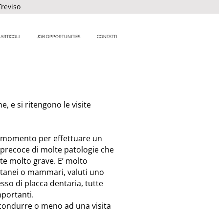
Treviso
ARTICOLI
JOB OPPORTUNITIES
CONTATTI
e, e si ritengono le visite
te momento per effettuare un
 precoce di molte patologie che
te molto grave. E’ molto
cutanei o mammari, valuti uno
so di placca dentaria, tutte
portanti.
i condurre o meno ad una visita