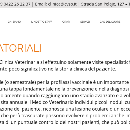
9 0422 26 22 37
| Email:
clinica@cvso.it
| Strada San Pelajo, 127 – 
CHI SIAMO
IL NOSTRO STAFF
ORARI
SERVIZI
CASI DEL CUORE
ATORIALI
linica Veterinaria si effettuino solamente visite specialistich
o poco significativo nella storia clinica del paziente.
e (o semestrale) per la profilassi vaccinale è un importan
 una tappa fondamentale nella prevenzione e nella diagnosi
o solamente quando raggiungono uno stadio avanzato e a vol
ita annuale il Medico Veterinario individui piccoli noduli 
zione del paziente, riconosca una lesione oculare o un ecces
 che però trascurate possono evolvere n problemi anche im
za di un puntuale controllo dei nostri pazienti, che può po