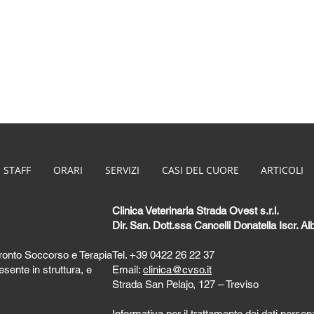
 STAFF
ORARI
SERVIZI
CASI DEL CUORE
ARTICOLI
Clinica Veterinaria Strada Ovest s.r.l.
Dir. San. Dott.ssa Cancelli Donatella Iscr. 
Pronto Soccorso e Terapia
Tel.
+39
0422 26 22 37
sente in struttura, e
Email:
clinica@cvso.it
Strada San Pelajo, 127 – Treviso
Informativa per il trattamento dei dati persona