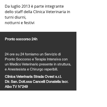
Da luglio 2013 è parte integrante
dello staff della Clinica Veterinaria in
turni diurni,
notturni e festivi
Pronto soccorso 24h
24 ore su 24 forniamo un Servizio di
Pronto Soccorso e Terapia Intensiva con
un Medico Veterinario presente in struttura,
e Anestesista e Chirurgo reperibili.
Clinica Veterinaria Strada Ovest s.r.l.
Dir. San. Dott.ssa Cancelli Donatella Iscr.
Albo TV N°249
Tel.
+39
0422 26 22 37
Email:
clinica@cvso.it
Strada San Pelajo, 127 – Treviso